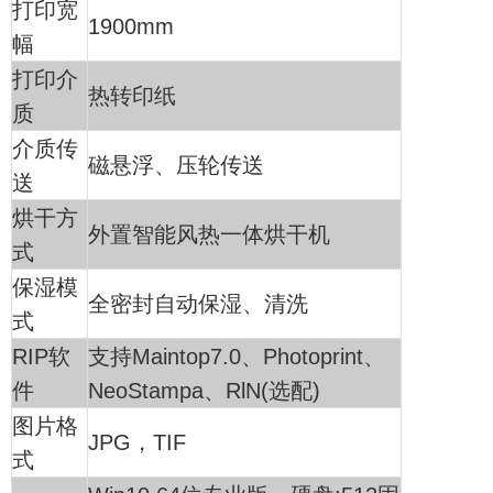
打印宽
1900mm
幅
打印介
热转印纸
质
介质传
磁悬浮、压轮传送
送
烘干方
外置智能风热一体烘干机
式
保湿模
全密封自动保湿、清洗
式
RIP软
支持Maintop7.0、Photoprint、
件
NeoStampa、RlN(选配)
图片格
JPG，TIF
式