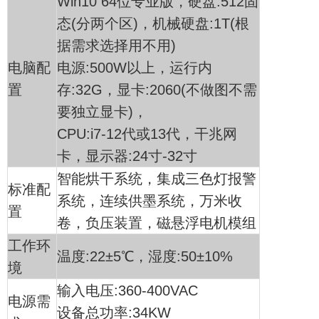
Win10 64位专业版，硬盘:512固
态(分两个区)，机械硬盘:1T(根
据需求选择用不用)
电脑配
电源:500W以上，运行内
置
存:32G，显卡:2060(不做图不需
要独立显卡)，
CPU:i7-12代或13代，干兆网
卡，显示器:24寸-32寸
智能烘干系统，集成三色灯报警
标准配
系统，连续供墨系统，万米收
置
卷，负压装置，磁悬浮电机模组
工作环
温度:22±5℃，湿度:50±10%
境
输入电压:360-400VAC
电源需
设备总功率:34KW