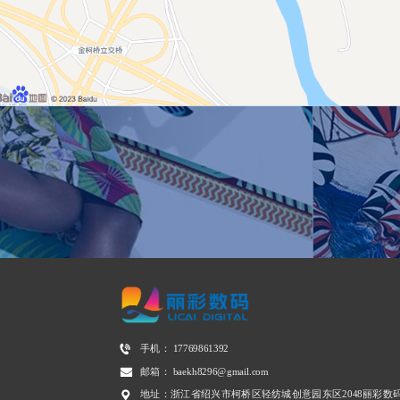
手机： 17769861392
邮箱： baekh8296@gmail.com
地址：浙江省绍兴市柯桥区轻纺城创意园东区2048丽彩数