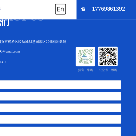
17769861392
们
TACT US
我们
绍兴市柯桥区轻纺城创意园东区2048丽彩数码
96@gmail.com
1392
抖音二维码
公众号二维码