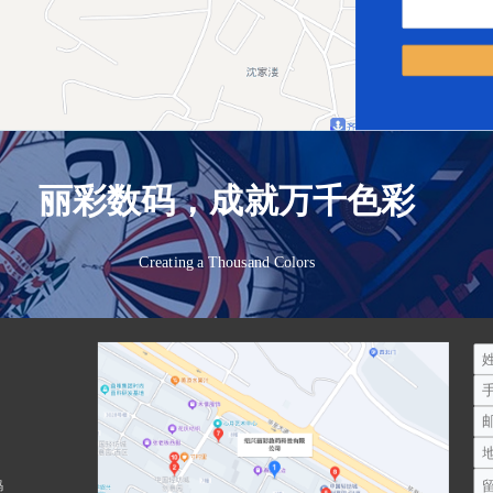
丽彩数码，成就万千色彩
Creating a Thousand Colors
码