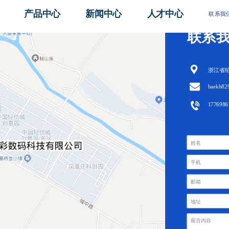
产品中心
新闻中心
人才中心
联系我
CON
联系
浙江省
baekh82
1776986