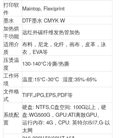
打印软
Maintop, Flexiprint
件
墨水
DTF墨水 CMYK W
加热烘
远红外碳纤维发热管加热
干功能
适用介
布料，尼龙，化纤，画布，皮革，泳
质
衣，EVA等
压烫温
130-140℃冷撕/热撕
度
工作环
温度:15℃-30℃ 湿度:35%-65%
境
文件格
TIFF,JPG,EPS,PDF等
式
硬盘: NTFS,C盘空间: 100G以上，硬
系统配
盘:WG500G，GPU:ATI离散GPU。
置
运行内存: 4G，CPU: 英特尔i5/i7,G-以
太网
210-230V,50/60HZ.16A